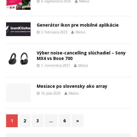
6. septembra 2023
Matus
Generátor ikon pre mobilné aplikácie
3. februára 2023
Matus
Výber noise-cancelling slúchadiel – Sony
MX4 vs Bose 700
1. novembra 2021
Matus
Mesiace po slovensky ako array
16. júla 2020
Matus
1
2
3
…
6
»