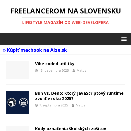
FREELANCEROM NA SLOVENSKU
LIFESTYLE MAGAZÍN OD WEB-DEVELOPERA
»
Kúpiť macbook na Alze.sk
Vibe coded utilitky
13. decembra 2025
Matus
Bun vs. Deno: Ktorý JavaScriptový runtime
zvoliť v roku 2025?
7. septembra 2025
Matus
Kódy označenia školských zošitov