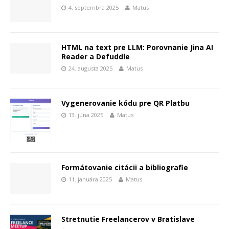
4. septembra 2025
Matus
HTML na text pre LLM: Porovnanie Jina AI
Reader a Defuddle
24. augusta 2025
Matus
Vygenerovanie kódu pre QR Platbu
13. júna 2025
Matus
Formátovanie citácii a bibliografie
11. januára 2025
Matus
Stretnutie Freelancerov v Bratislave