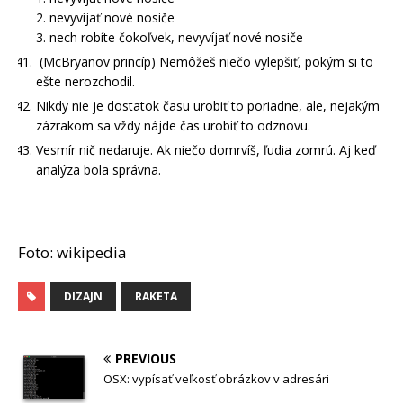
2. nevyvíjať nové nosiče
3. nech robíte čokoľvek, nevyvíjať nové nosiče
(McBryanov princíp) Nemôžeš niečo vylepšiť, pokým si to
ešte nerozchodil.
Nikdy nie je dostatok času urobiť to poriadne, ale, nejakým
zázrakom sa vždy nájde čas urobiť to odznovu.
Vesmír nič nedaruje. Ak niečo domrvíš, ľudia zomrú. Aj keď
analýza bola správna.
Foto: wikipedia
DIZAJN
RAKETA
PREVIOUS
OSX: vypísať veľkosť obrázkov v adresári