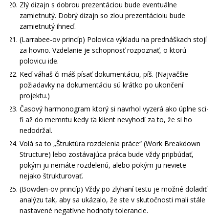
Zlý dizajn s dobrou prezentáciou bude eventuálne
zamietnutý. Dobrý dizajn so zlou prezentácioiu bude
zamietnutý ihneď.
(Larrabee-ov princíp) Polovica výkladu na prednáškach stojí
za hovno. Vzdelanie je schopnosť rozpoznať, o ktorú
polovicu ide.
Keď váhaš či máš písať dokumentáciu, píš. (Najväčšie
požiadavky na dokumentáciu sú krátko po ukončení
projektu.)
Časový harmonogram ktorý si navrhol vyzerá ako úplne sci-
fi až do memntu kedy ťa klient nevyhodí za to, že si ho
nedodržal.
Volá sa to „Štruktúra rozdelenia práce“ (Work Breakdown
Structure) lebo zostávajúca práca bude vždy pripbúdať,
pokým ju nemáte rozdelenú, alebo pokým ju neviete
nejako štrukturovať.
(Bowden-ov princíp) Vždy po zlyhaní testu je možné doladiť
analýzu tak, aby sa ukázalo, že ste v skutočnosti mali stále
nastavené negatívne hodnoty tolerancie.