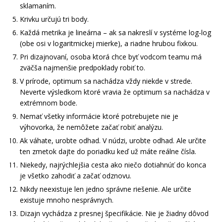
sklamaním.
Krivku určujú tri body.
Každá metrika je lineárna – ak sa nakreslí v systéme log-log
(obe osi v logaritmickej mierke), a riadne hrubou fixkou.
Pri dizajnovaní, osoba ktorá chce byť vodcom teamu má
zväčša najmenšie predpoklady robiť to.
V prírode, optimum sa nachádza vždy niekde v strede.
Neverte výsledkom ktoré vravia že optimum sa nachádza v
extrémnom bode.
Nemať všetky informácie ktoré potrebujete nie je
výhovorka, že nemôžete začať robiť analýzu.
Ak váhate, urobte odhad. V núdzi, urobte odhad. Ale určite
ten zmetok dajte do poriadku keď už máte reálne čísla.
Niekedy, najrýchlejšia cesta ako niečo dotiahnúť do konca
je všetko zahodiť a začať odznovu.
Nikdy neexistuje len jedno správne riešenie. Ale určite
existuje mnoho nesprávnych.
Dizajn vychádza z presnej špecifikácie. Nie je žiadny dôvod