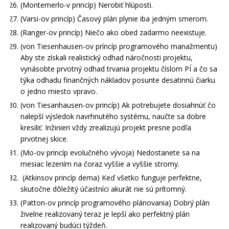
(Montemerlo-v princíp) Nerobiť hlúposti.
(Varsi-ov princíp) Časový plán plynie iba jedným smerom.
(Ranger-ov princíp) Niečo ako obed zadarmo neexistuje.
(von Tiesenhausen-ov príncíp programového manažmentu)
Aby ste získali realistický odhad náročnosti projektu,
vynásobte prvotný odhad trvania projektu číslom PÍ a čo sa
týka odhadu finančných nákladov posunte desatinnú čiarku
o jedno miesto vpravo.
(von Tiesanhausen-ov princíp) Ak potrebujete dosiahnúť čo
nalepší výsledok navrhnutého systému, naučte sa dobre
kresiliť. Inžinieri vždy zrealizujú projekt presne podľa
prvotnej skice.
(Mo-ov princíp evolučného vývoja) Nedostanete sa na
mesiac lezením na čoraz vyššie a vyššie stromy.
(Atkinsov princíp dema) Keď všetko funguje perfektne,
skutočne dôležitý účastníci akurát nie sú prítomný.
(Patton-ov princíp programového plánovania) Dobrý plán
živelne realizovaný teraz je lepší ako perfektný plán
realizovaný budúci týždeň.