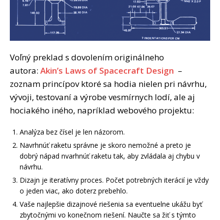
Voľný preklad s dovolením originálneho
autora:
Akin’s Laws of Spacecraft Design
–
zoznam princípov ktoré sa hodia nielen pri návrhu,
vývoji, testovaní a výrobe vesmírnych lodí, ale aj
hociakého iného, napríklad webového projektu:
Analýza bez čísel je len názorom.
Navrhnúť raketu správne je skoro nemožné a preto je
dobrý nápad nvarhnúť raketu tak, aby zvládala aj chybu v
návrhu.
Dizajn je iteratívny proces. Počet potrebných iterácií je vždy
o jeden viac, ako doterz prebehlo.
Vaše najlepšie dizajnové riešenia sa eventuelne ukážu byť
zbytočnými vo konečnom riešení. Naučte sa žiť s týmto