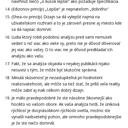
navrhnúť niečo „o kúsok lepšie“ ako požaduje špecifikácia.
(Edizonov princíp) „Lepšie“ je nepriateľom „dobrého“
(Shea-ov princíp) Dizajn sa dá vylepšiť najmä na
uživateľskom rozhraní a to je zároveň presne aj miesto kde
sa dá najviac domrviť.
Ľudia ktorý robili podobnú analýzu pred vami nemuseli
vedieť o nič viac ako viete vy, preto nie je dôvod dôverovať
jej viac ako vašej. O to viac nie je dôvod predkladať ich
analýzu ako vašu.
Fakt, že sa analýza objavila v nejakej publikácií nijako
nesuvisí s tým, že môže byť skutočne správna.
Minulá skúsenosť je nezastupiteľná pri hodnotení
realizovateľnosti, ale môže sa tiež stať, že príliš veľa reality
môže zabiť aj inak celkom dobrý dizajn.
Je málo pravdepodobné že ste násobne šikovnejší ako
hocikto vo vašom obore. Ak vaša analýza tvrdí, že úniková
rýchlosť je dvojnásobkom rýchlosti svetla, možno ste
vynašli nadsvetelný pohon, ale omnoho pravdepodobnejšie
je že ste niečo domrvili.