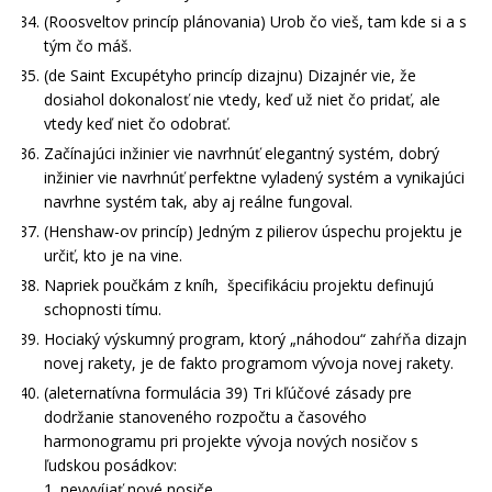
(Roosveltov princíp plánovania) Urob čo vieš, tam kde si a s
tým čo máš.
(de Saint Excupétyho princíp dizajnu) Dizajnér vie, že
dosiahol dokonalosť nie vtedy, keď už niet čo pridať, ale
vtedy keď niet čo odobrať.
Začínajúci inžinier vie navrhnúť elegantný systém, dobrý
inžinier vie navrhnúť perfektne vyladený systém a vynikajúci
navrhne systém tak, aby aj reálne fungoval.
(Henshaw-ov princíp) Jedným z pilierov úspechu projektu je
určiť, kto je na vine.
Napriek poučkám z kníh, špecifikáciu projektu definujú
schopnosti tímu.
Hociaký výskumný program, ktorý „náhodou“ zahŕňa dizajn
novej rakety, je de fakto programom vývoja novej rakety.
(aleternatívna formulácia 39) Tri kľúčové zásady pre
dodržanie stanoveného rozpočtu a časového
harmonogramu pri projekte vývoja nových nosičov s
ľudskou posádkov:
1. nevyvíjať nové nosiče