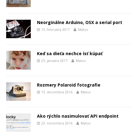
Neorginálne Arduino, OSX a serial port
15. februára 2017
Matus
Keď sa dieťa nechce ísť kúpať
25. januára 2017
Matus
Rozmery Polaroid fotografie
15. decembra 2016
Matus
Ako rýchlo nasimulovať API endpoint
23. novembra 2016
Matus