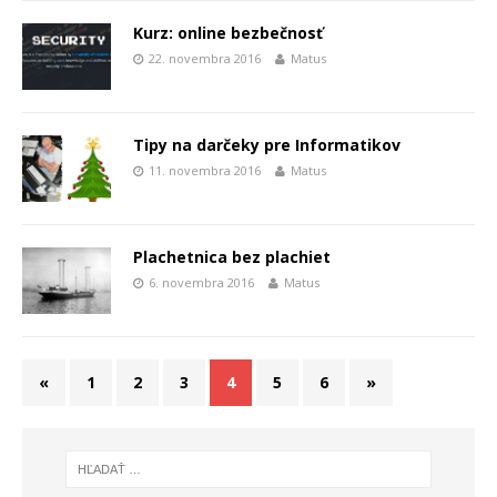
Kurz: online bezbečnosť
22. novembra 2016
Matus
Tipy na darčeky pre Informatikov
11. novembra 2016
Matus
Plachetnica bez plachiet
6. novembra 2016
Matus
«
1
2
3
4
5
6
»