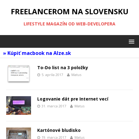
FREELANCEROM NA SLOVENSKU
LIFESTYLE MAGAZÍN OD WEB-DEVELOPERA
»
Kúpiť macbook na Alze.sk
To-Do list na 3 položky
5. apríla 2017
Matus
Logovanie dát pre Internet vecí
31. marca 2017
Matus
Kartónové bludisko
19. marca 2017
Matus